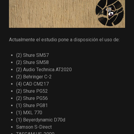
Actualmente el estudio pone a disposición el uso de:
(2) Shure SM57
(2) Shure SM58
(2) Audio Technica AT2020
(2) Behringer C-2
(4) CAD CM217
(2) Shure PG52
(2) Shure PG56
(1) Shure PG81
(1) MXL 770
(1) Beyerdynamic D70d
Samson S-Direct